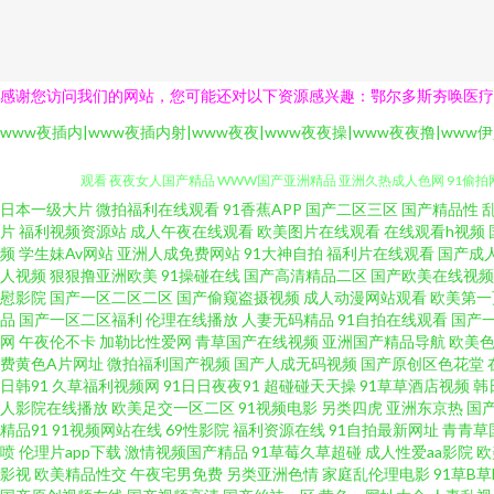
感谢您访问我们的网站，您可能还对以下资源感兴趣：鄂尔多斯夯唤医疗
www夜插内|www夜插内射|www夜夜|www夜夜操|www夜夜撸|www伊
日本一级大片
微拍福利在线观看
91香蕉APP
国产二区三区
国产精品性
无码素人福利 欧美日韩在线一区不卡 黄色91网址 三级片现场主播 91大香
片
福利视频资源站
成人午夜在线观看
欧美图片在线观看
在线观看h视频
频
学生妹Av网站
亚洲人成免费网站
91大神自拍
福利片在线观看
国产成
人视频
狠狠撸亚洲欧美
91操碰在线
国产高清精品二区
国产欧美在线视频
观看 夜夜女人国产精品 WWW国产亚洲精品 亚洲久热成人色网 91偷拍网1
慰影院
国产一区二区二区
国产偷窥盗摄视频
成人动漫网站观看
欧美第一
品
国产一区二区福利
伦理在线播放
人妻无码精品
91自拍在线观看
国产
欧美人妖性爱 91精品国产久久丝袜 福利网站老湿机 五月社区色 91视频色
网
午夜伦不卡
加勒比性爱网
青草国产在线视频
亚洲国产精品导航
欧美
费黄色A片网址
微拍福利国产视频
国产人成无码视频
国产原创区色花堂
日韩91
久草福利视频网
91日日夜夜91
超碰碰天天操
91草草酒店视频
韩
音先锋狼人干 99福利在线 九1免费网页观看 91se www91簧片 精品传
人影院在线播放
欧美足交一区二区
91视频电影
另类四虎
亚洲东京热
国
精品91
91视频网站在线
69性影院
福利资源在线
91自拍最新网址
青青草
天天干天天亲天天干 91九色首页绿帽 成人综合网站狼人 欧美日韩大香蕉在线
喷
伦理片app下载
激情视频国产精品
91草莓久草超碰
成人性爱aa影院
欧
影视
欧美精品性交
午夜宅男免费
另类亚洲色情
家庭乱伦理电影
91草B