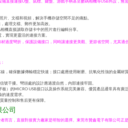
動設備直接連接U盤、鼠標、鍵盤、游戲手柄甚至數碼相機等USB外設，
份照片、文檔和視頻，解決手機存儲空間不足的痛點。
站，處理文檔、郵件更加高效。
碼相機直接讀取存儲卡中的照片進行編輯分享。
電，實現更靈活的連接方案。
避免線材過度彎折，保護設備接口，同時讓連接更美觀、更節省空間，尤其適
點：
芯線，確保數據傳輸穩定快速；接口處應使用耐磨、抗氧化性強的金屬材
信號干擾。彎頭處的設計應過渡自然，內部連接牢固。
平板）的MICRO USB接口以及操作系統完美兼容。優質產品通常具有廣
傳輸的速度需求。
質量控制和售后更有保障。
限公司
者而言，直接對接實力廠家是明智的選擇。東莞市贊鑫電子有限公司正是