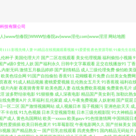
科技有限公司
人|www怡春院|WWW怡春院av|www淫伦com|www淫淫
网站地图
乱伦种子
美国伦理大片
国产二区在线观看
美女伦理视频
福利偷拍小视频
萑 97尤物导航 黄色看片 色情人妖伪娘一区 91蜜桃福利 国产ab自拍 91网站视频
国产a级0
变性人妖
国产福利永久
日韩中文字幕观看
足交在线播放91
丁香
人内射无码
激情五月极品婷婷
国产剧情精品
成人三级伦理免费
偷怕欧美
欧美色综合网
91国产自拍偷拍
香蕉911
花蝴蝶看片免费
白丝美女免费网
111 影视先锋人妻 91精品在线视频观看视频 91爱爱视 夜色资源导航 91秦先生在线
页夜夜
91成人精品视频
蜜桃爱爱视频
乱伦熟女五月天
91香蕉视
福利在
一级片内射
夜夜骑青青草
欧美色图人妻
在线免费欧美视频
免费黄色毛片
 免费黄色三级片 五月亭亭激情网 91黄色视屏 国产91夫妻 欧美日韩三级网址 日本三
色淫
波多野结依电影
91狠狠撸
成人深夜电影
精品国产美女剃毛
加勒比熟
在线免费黄A片
久草福利
乱伦家庭
成人午夜免费视频
人妖射精
国产屁屁
日一区二区
国产激情视频网站
成人视频日本
茄子视频污
亚洲色欲天天
成
媒 日本av免费网 91东京热激情 97成人无码 久合色网 日韩免费乱轮网站 91软件撸啊撸
产不卡在线
91九色视频
日本天堂视频导航
日本三级光棍影院
91大神精品
国产成人
黄色岛国网站
欧美一xxxxx
欧美gayv
91色情激情网
中国韩国日
 91福利姬视频 91福利导航视频 91真人实操 日韩中文字幕有码 精品操B 玖玖操草
美性爱插插
欧美日韩色黄片
91草莓影院
午夜电影网久久
国产丝袜美女
草B视频
国产精品熟女一
国产巨乳在线观看
四虎免费91
国内精品无码短片