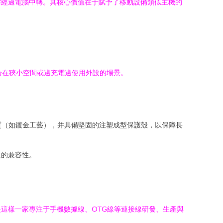
無需經過電腦中轉。其核心價值在于賦予了移動設備類似主機的
合在狹小空間或邊充電邊使用外設的場景。
質（如鍍金工藝），并具備堅固的注塑成型保護殼，以保障長
泛的兼容性。
這樣一家專注于手機數據線、OTG線等連接線研發、生產與