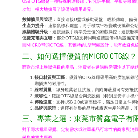
USB OTG線是一種特殊的連接線，它允許手機、平板等移
功能，極大地擴展了設備的應用邊界。
數據擴展與管理
：直接連接U盤或移動硬盤，輕松傳輸、備
生產力提升
：連接鼠標和鍵盤，將手機或平板變成便攜辦公
娛樂體驗升級
：連接游戲手柄享受更佳的游戲操控；連接數
便捷充電與互聯
：部分OTG線支持同時連接設備和為設備充
而MICRO彎頭OTG線，其獨特的L型彎頭設計，能有效
二、如何選擇優質的MICRO OTG線？
面對市場上琳瑯滿目的產品，消費者在選購時需關注以下幾
接口材質與工藝
：優質的OTG線應采用高純度無氧銅
期插拔的耐用性。
線材質量
：線身應柔韌且抗拉，內附屏蔽層可有效抵抗
兼容性
：確認OTG線是否與您設備（特別是安卓手機/
傳輸速度
：支持USB 2.0或更高標準，滿足日常文件
品牌與認證
：選擇有信譽的品牌或廠家生產的產品，其
三、專業之選：東莞市贊鑫電子有
對于尋求批量采購、定制需求或注重產品可靠性的商家與消費
銷售的實力廠商。