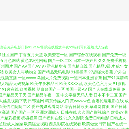
91社区国产
丁香五月天堂
欧美变态一区
国产综合在线观看
国产免费一级
在线观看 久久草视频 无码专区无码专区 91欧美视频一二三 蜜桃最新视频在线
五月色网站
黄色3级抢网站
国产一区二区
日本一级婬片
久久免费手机视
亚州图片
国产AV国产AV
97亚洲精华液
国内精自线
国产精品3级片
成年女
站
欧美女人与动物交
国产精品无码电影
91插插库
97超碰大香蕉
户外自
 影音先锋电影日韩91 91AV影院在线播放 午夜92福利写真视频 成人深夜
线视频直播
一区xxxxx
岛国大片免费视频
一道日本亚洲香蕉
国产91高清精
成人精品无码视频
欧美午夜极品
性欧美ⅩⅩⅩⅩ乱
欧美色色六月天
91影视
级色 老司机福利电影院 91免费热播视频 成人网无码av 欧美一级毛免费 影
女
91碰在线
欧美裸模
萌白酱国产一区
美国一级AV
国产人在线成免费
免
国产精品天干天
国产精品午夜一区
中文字幕无码人妻
日本不卡二区
国产
人丝瓜视频下载
日韩逼网
精东传媒入口
黄wwww色
香港伦理电影在线
成
 导航福利日韩欧美 日本TV 在线观看国产91视频 92av福利视频 狼友综合干
欧美怡红院院二区
爱豆传媒观看网站
综合日韩欧美
草逼网首页
国产日韩
本高清
国产国产一区
亚洲欧洲成人
日韩在线
久久国产影视综合
欧美69潮
草 先锋最新资源av在线 91社区在线观看 国产第18页 深夜电影院福利深a
国产精彩视频
操碰视屏
国产福利在线
91久久影院
免费日韩电影
日韩成人
超碰成人操操
欧美猛交视频
西瓜影院在线观看
欧美做受日韩
国产在线一