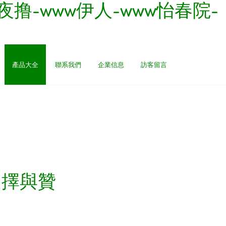
夜撸-www伊人-www怡春院-
產品大全
聯系我們
企業信息
訪客留言
選擇與贊