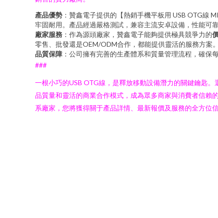
產品優勢
：贊鑫電子提供的【熱銷手機平板用 USB OTG線
牢固耐用。產品經過嚴格測試，兼容主流安卓設備，性能可
廠家服務
：作為源頭廠家，贊鑫電子能夠提供極具競爭力的
零售、批發還是OEM/ODM合作，都能提供靈活的服務方案
品質保障
：公司擁有完善的生產體系和質量管理流程，確保
###
一根小巧的USB OTG線，是釋放移動設備潛力的關鍵鑰匙
品質量和靈活的商業合作模式，成為眾多商家與消費者信賴的
系廠家，您將獲得關于產品詳情、最新報價及服務的全方位