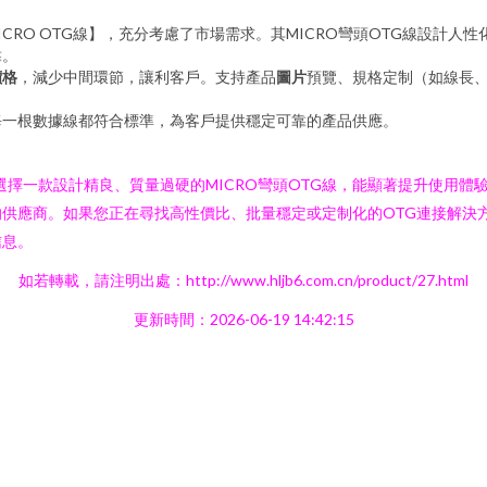
 MICRO OTG線】，充分考慮了市場需求。其MICRO彎頭OTG線設
靠。
價格
，減少中間環節，讓利客戶。支持產品
圖片
預覽、規格定制（如線長、
。
每一根數據線都符合標準，為客戶提供穩定可靠的產品供應。
。選擇一款設計精良、質量過硬的MICRO彎頭OTG線，能顯著提升使用
供應商。如果您正在尋找高性價比、批量穩定或定制化的OTG連接解決
信息。
如若轉載，請注明出處：http://www.hljb6.com.cn/product/27.html
更新時間：2026-06-19 14:42:15