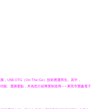
B OTG（On-The-Go）技術應運而生。其中，
其功能、選購要點，并為您介紹專業制造商——東莞市贊鑫電子