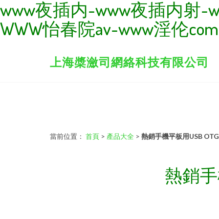
www夜插内-www夜插内射-w
WWW怡春院av-www淫伦com
上海槳瀲司網絡科技有限公司
當前位置：
首頁
>
產品大全
>
熱銷手機平板用USB O
熱銷手